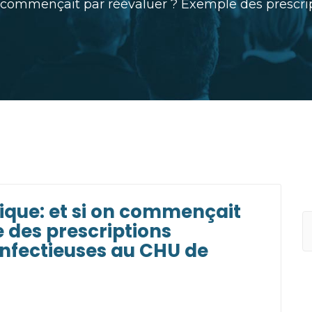
n commençait par réévaluer ? Exemple des prescri
R
ique: et si on commençait
 des prescriptions
infectieuses au CHU de
C