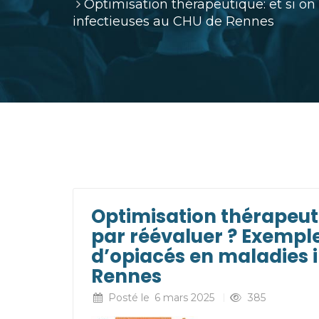
Optimisation thérapeutique: et si o
infectieuses au CHU de Rennes
Optimisation thérapeut
par réévaluer ? Exemple
d’opiacés en maladies 
Rennes
Posté le
6 mars 2025
385