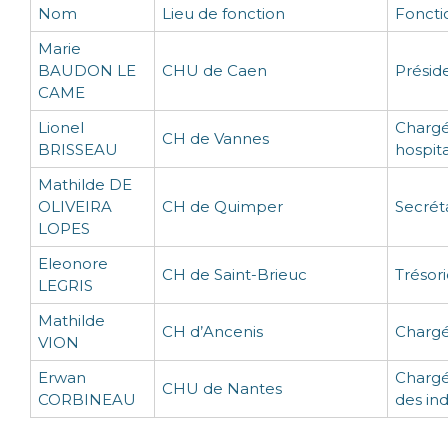
Nom
Lieu de fonction
Foncti
Marie
BAUDON LE
CHU de Caen
Présid
CAME
Lionel
Chargé
CH de Vannes
BRISSEAU
hospit
Mathilde DE
OLIVEIRA
CH de Quimper
Secrét
LOPES
Eleonore
CH de Saint-Brieuc
Trésor
LEGRIS
Mathilde
CH d’Ancenis
Charg
VION
Erwan
Chargé
CHU de Nantes
CORBINEAU
des ind