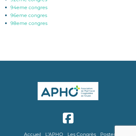
94eme congres
96eme congres
98eme congres
Accueil
L’APHO
Les Congrès
Posters