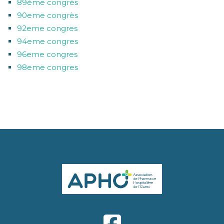
89ème congrès
90eme congrès
92eme congres
94eme congres
96eme congres
98eme congres