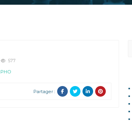
577
 APHO
A
Partager :