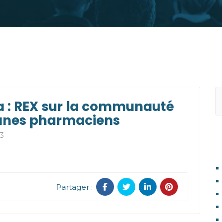
 : REX sur la communauté
eunes pharmaciens
3
A
Partager :