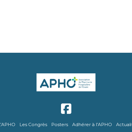
L’APHO
Les Congrès
Posters
Adhérer à l’APHO
Actuali