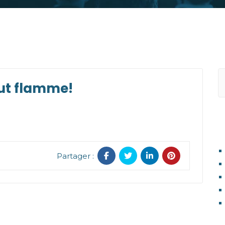
tout flamme!
A
Partager :