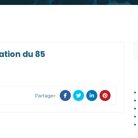
sation du 85
A
Partager :