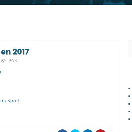
 en 2017
1573
on
A
 du Sport