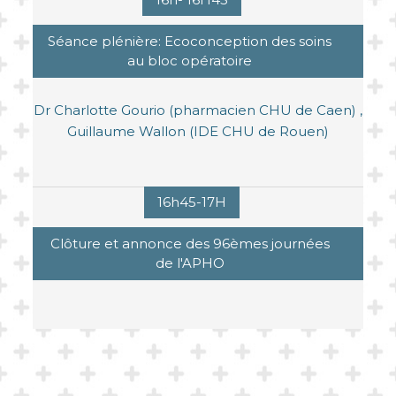
Séance plénière: Ecoconception des soins
au bloc opératoire
Dr Charlotte Gourio (pharmacien CHU de Caen) ,
Guillaume Wallon (IDE CHU de Rouen)
16h45-17H
Clôture et annonce des 96èmes journées
de l'APHO