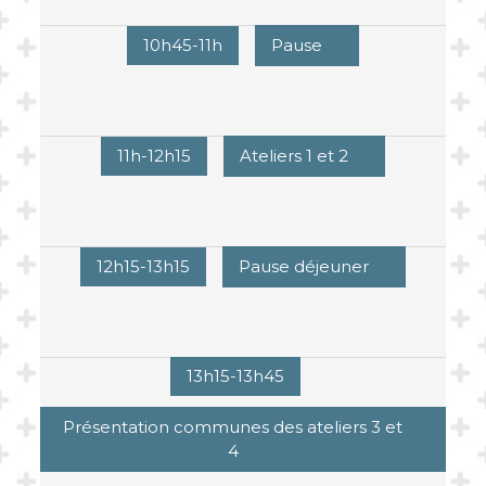
10h45-11h
Pause
11h-12h15
Ateliers 1 et 2
12h15-13h15
Pause déjeuner
13h15-13h45
Présentation communes des ateliers 3 et
4